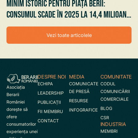
Minim istoric pentru piața berii:
consumul scade în 2025 la 14,4 milioane
hectolitri, cel mai mic nivel din ultimii
20 de ani
Vezi toate articolele
DESPRE NOI
MEDIA
COMUNITATE
ECHIPA
COMUNICATE
CODUL
Asociaţia
DE PRESĂ
COMUNICĂRII
LEADERSHIP
Berarii
COMERCIALE
RESURSE
României
PUBLICAȚII
BLOG
doreşte să
INFOGRAFICE
FII MEMBRU
ofere
CSR
CONTACT
INDUSTRIA
consumatorilor
MEMBRI
experienţa unei