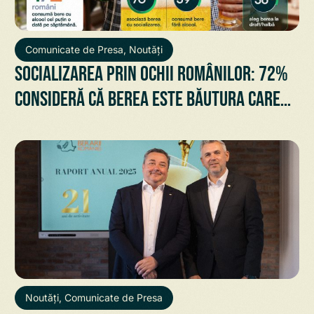
Comunicate de Presa
,
Noutăți
Socializarea prin ochii românilor: 72%
consideră că berea este băutura care
aduce oamenii împreună. Un motiv în
plus să le spui prietenilor: Hai la o
bere!
Noutăți
,
Comunicate de Presa