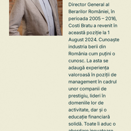
Director General al
Berarilor României, în
perioada 2005 – 2016,
Costi Bratu a revenit în
această poziție la 1
August 2024. Cunoaște
industria berii din
România cum puțini o
cunosc. La asta se
adaugă experiența
valoroasă în poziții de
management în cadrul
unor companii de
prestigiu, lideri în
domeniile lor de
activitate, dar și o
educație financiară
solidă. Toate îi aduc o
abordare inovatoare,