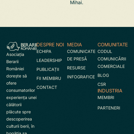
Mihai.
DESPRE NOI
MEDIA
COMUNITATE
ECHIPA
COMUNICATE
CODUL
Asociaţia
DE PRESĂ
COMUNICĂRII
LEADERSHIP
Berarii
COMERCIALE
RESURSE
României
PUBLICAȚII
BLOG
doreşte să
INFOGRAFICE
FII MEMBRU
ofere
CSR
CONTACT
INDUSTRIA
consumatorilor
MEMBRI
experienţa unei
călătorii
PARTENERI
plăcute spre
descoperirea
culturii berii, în
bogăţia sa