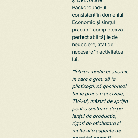
Background-ul
consistent în domeniul
Economic și simțul
practic îi completează
perfect abilitățile de
negociere, atât de
necesare în activitatea
lui.
”Într-un mediu economic
în care e greu să te
plictisești, să gestionezi
teme precum accizele,
TVA-ul, măsuri de sprijin
pentru sectoare de pe
lanțul de producție,
rigori de etichetare și
multe alte aspecte de
acest fel poate fi