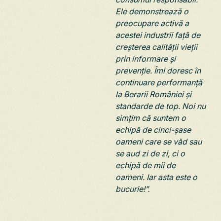
Ele demonstrează o
preocupare activă a
acestei industrii față de
creșterea calității vieții
prin informare și
prevenție. Îmi doresc în
continuare performanță
la Berarii României și
standarde de top. Noi nu
simțim că suntem o
echipă de cinci-șase
oameni care se văd sau
se aud zi de zi, ci o
echipă de mii de
oameni. Iar asta este o
bucurie!”.