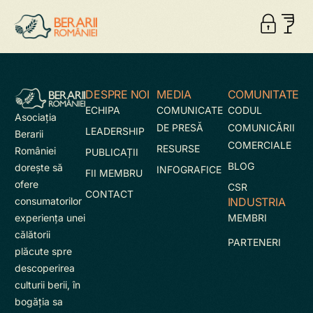
DESPRE NOI
MEDIA
COMUNITATE
ECHIPA
COMUNICATE
CODUL
Asociaţia
DE PRESĂ
COMUNICĂRII
LEADERSHIP
Berarii
COMERCIALE
RESURSE
României
PUBLICAȚII
BLOG
doreşte să
INFOGRAFICE
FII MEMBRU
ofere
CSR
CONTACT
INDUSTRIA
consumatorilor
MEMBRI
experienţa unei
călătorii
PARTENERI
plăcute spre
descoperirea
culturii berii, în
bogăţia sa