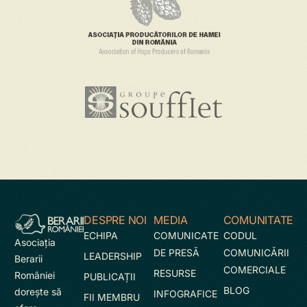
DESPRE NOI
MEDIA
COMUNITATE
ECHIPA
COMUNICATE
CODUL
Asociaţia
DE PRESĂ
COMUNICĂRII
LEADERSHIP
Berarii
COMERCIALE
RESURSE
României
PUBLICAȚII
BLOG
doreşte să
INFOGRAFICE
FII MEMBRU