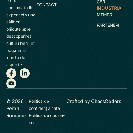
ofere
CSR
CONTACT
INDUSTRIA
consumatorilor
MEMBRI
experienţa unei
călătorii
PARTENERI
plăcute spre
descoperirea
culturii berii, în
bogăţia sa
infinită de
aspecte.
© 2026
Crafted by
ChessCoders
Politica de
Berarii
confidențialitate
României.
Politica de cookie-
uri