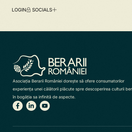
LOGIN
SOCIALS
Asociaţia Berarii României doreşte să ofere consumatorilor
experienţa unei călătorii plăcute spre descoperirea culturii beri
în bogăţia sa infinită de aspecte.