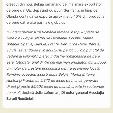
crescut din nou, Belgia rămânând cel mai mare exportator
de bere din UE, depășind cu puțin Germania, în timp ce
Olanda continuă să exporte aproximativ 40% din producția
de bere către alte părți ale globului.
“Suntem bucuroși că România rămâne în top 10 piețe de
bere din Europa, alături de Germania, Polonia, Marea
Britanie, Spania, Olanda, Franța, Republica Cehă, Italia și
Turcia, situându-se și în anul 2018 pe locul 7 din punctul de
vedere al volumului pieței. Industria românească de bere
este, totodată, unul dintre cei mai mari angajatori din Europa,
un motor de creștere economică pentru economia locală,
România ocupând locul 5 după Belgia, Marea Britanie,
Austria și Franța, cu 5.973 de locuri de muncă generate
direct și peste 85.000 locuri de muncă create în sectoarele
conexe”,
declară
Julia Leferman, Director general Asociația
Berarii României.