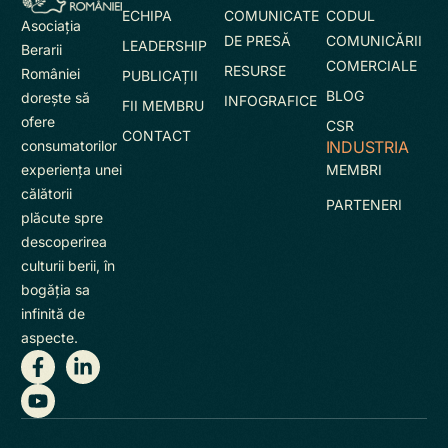
ECHIPA
COMUNICATE
CODUL
Asociaţia
DE PRESĂ
COMUNICĂRII
LEADERSHIP
Berarii
COMERCIALE
RESURSE
României
PUBLICAȚII
BLOG
doreşte să
INFOGRAFICE
FII MEMBRU
ofere
CSR
CONTACT
INDUSTRIA
consumatorilor
MEMBRI
experienţa unei
călătorii
PARTENERI
plăcute spre
descoperirea
culturii berii, în
bogăţia sa
infinită de
aspecte.