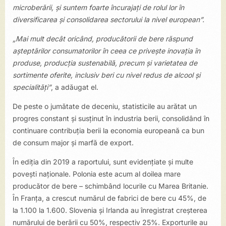
microberării, și suntem foarte încurajați de rolul lor în
diversificarea și consolidarea sectorului la nivel european”.
„Mai mult decât oricând, producătorii de bere răspund
așteptărilor consumatorilor în ceea ce privește inovația în
produse, producția sustenabilă, precum și varietatea de
sortimente oferite, inclusiv beri cu nivel redus de alcool și
specialități”
, a adăugat el.
De peste o jumătate de deceniu, statisticile au arătat un
progres constant și susținut în industria berii, consolidând în
continuare contribuția berii la economia europeană ca bun
de consum major și marfă de export.
În ediția din 2019 a raportului, sunt evidențiate și multe
povești naționale. Polonia este acum al doilea mare
producător de bere – schimbând locurile cu Marea Britanie.
În Franța, a crescut numărul de fabrici de bere cu 45%, de
la 1.100 la 1.600. Slovenia și Irlanda au înregistrat creșterea
numărului de berării cu 50%, respectiv 25%. Exporturile au