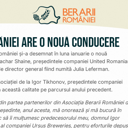
âniei are o nouă conducere
omâniei şi-a desemnat în luna ianuarie o nouă
Shachar Shaine, președintele companiei United Romania
e director general fiind numită Julia Leferman.
ociației de la Igor Tikhonov, președintele companiei
 această calitate pe parcursul anului precedent.
in partea partenerilor din Asociația Berarii României 
reședinte, anul acesta, mă onorează și mă bucură în
 să îi mulțumesc predecesorului meu, domnul Igor
al companiei Ursus Breweries, pentru eforturile depu