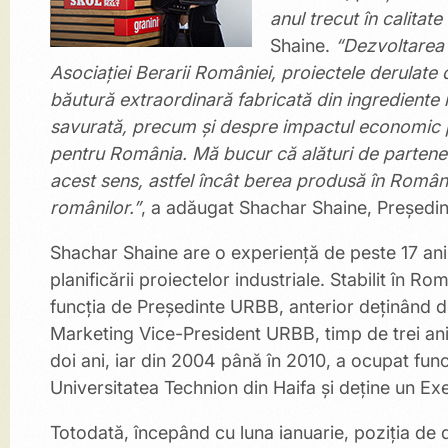
anul trecut în calitat
Shaine.
“Dezvoltarea c
Asociației Berarii României, proiectele derulate
băutură extraordinară fabricată din ingrediente 
savurată, precum și despre impactul economic p
pentru România. Mă bucur că alături de partener
acest sens, astfel încât berea produsă în Români
românilor.”
, a adăugat Shachar Shaine, Președin
Shachar Shaine are o experienţă de peste 17 ani
planificării proiectelor industriale. Stabilit în
funcția de Președinte URBB, anterior deţinând d
Marketing Vice-President URBB, timp de trei ani
doi ani, iar din 2004 până în 2010, a ocupat fun
Universitatea Technion din Haifa şi deține un Ex
Totodată, începând cu luna ianuarie, poziția de d