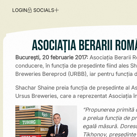
LOGIN
SOCIALS
Asociația Berarii Rom
București, 20 februarie 2017:
Asociaţia Berarii R
conducere, în funcţia de președinte fiind ales 
Breweries Bereprod (URBB), iar pentru funcţia d
Shachar Shaine preia funcția de președinte al As
Ursus Breweries, care a reprezentat Asociația în
“Propunerea primită d
a prelua funcția de p
egală măsură. Doresc
Tikhonov, președinte 