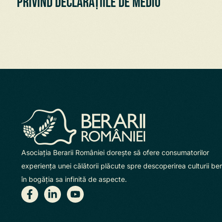
privind declarațiile de mediu
Asociaţia Berarii României doreşte să ofere consumatorilor
experienţa unei călătorii plăcute spre descoperirea culturii beri
în bogăţia sa infinită de aspecte.