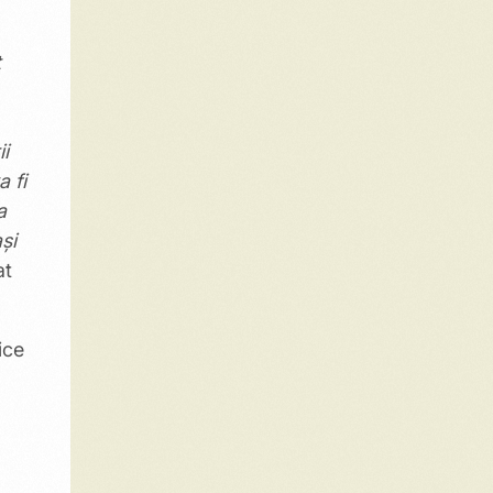
t
i
a fi
a
și
at
ice