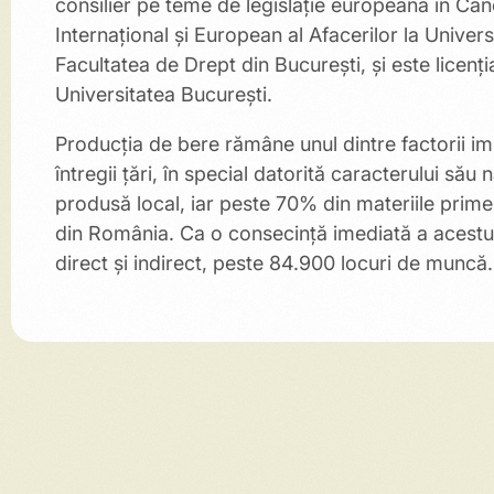
consilier pe teme de legislație europeană în Can
Internațional și European al Afacerilor la Univer
Facultatea de Drept din București, și este licențiat
Universitatea București.
Producția de bere rămâne unul dintre factorii im
întregii țări, în special datorită caracterului s
produsă local, iar peste 70% din materiile prime
din România. Ca o consecință imediată a acestui fa
direct și indirect, peste 84.900 locuri de muncă.