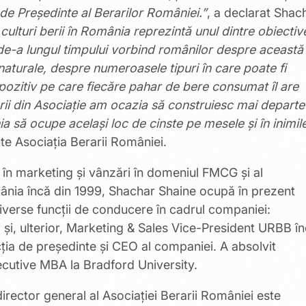
e de Președinte al Berarilor României.”
, a declarat Shac
ulturi berii în România reprezintă unul dintre obiectiv
 de-a lungul timpului vorbind românilor despre această
naturale, despre numeroasele tipuri în care poate fi
ozitiv pe care fiecăre pahar de bere consumat îl are
ii din Asociație am ocazia să construiesc mai departe
a să ocupe același loc de cinste pe mesele şi în inimil
te Asociația Berarii României.
 în marketing și vânzări în domeniul FMCG şi al
 România încă din 1999, Shachar Shaine ocupă în prezent
iverse funcții de conducere în cadrul companiei:
 şi, ulterior, Marketing & Sales Vice-President URBB î
cţia de preşedinte şi CEO al companiei. A absolvit
ecutive MBA la Bradford University.
irector general al Asociației Berarii României este