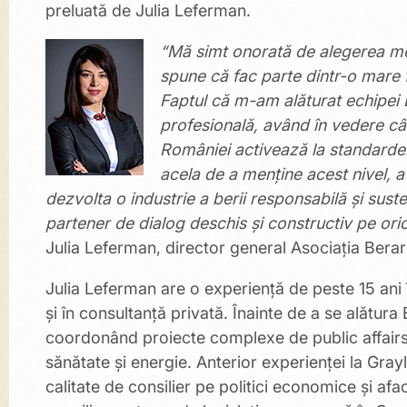
preluată de Julia Leferman.
“Mă simt onorată de alegerea mea
spune că fac parte dintr-o mare 
Faptul că m-am alăturat echipei
profesională, având în vedere cât
României activează la standardele 
acela de a menține acest nivel, 
dezvolta o industrie a berii responsabilă şi sus
partener de dialog deschis și constructiv pe ori
Julia Leferman, director general Asociația Berar
Julia Leferman are o experiență de peste 15 ani î
și în consultanță privată. Înainte de a se alătura
coordonând proiecte complexe de public affairs d
sănătate și energie. Anterior experienței la Grayli
calitate de consilier pe politici economice și af