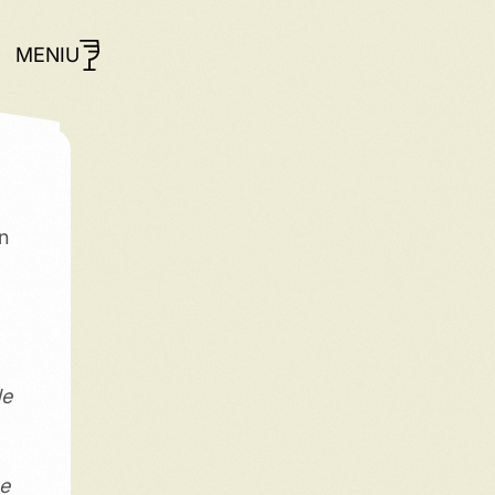
MENIU
n
de
se