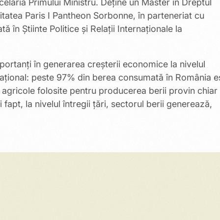
celaria Primului Ministru. Deține un Master în Dreptul
sitatea Paris I Pantheon Sorbonne, în parteneriat cu
ă în Știinte Politice și Relații Internaționale la
portanți în generarea creșterii economice la nivelul
ău național: peste 97% din berea consumată în România e
 agricole folosite pentru producerea berii provin chiar
pt, la nivelul întregii țări, sectorul berii generează,