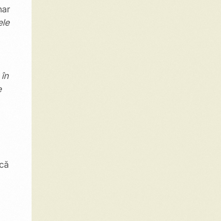
har
ele
 în
e
ncă