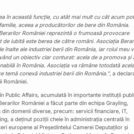
 în această funcție, cu atât mai mult cu cât acum po
familie, aceea a producătorilor de bere din România.
 Berarilor României reprezintă o frumoasă provocare
 de iubită este berea de către români. Asociația Berari
înalte ale industriei berii din România, iar rolul meu v
având un obiectiv clar conturat: acela de a promova şi 
tenabilă în România. Asociația va rămâne totodată acela
ce temă conexă industriei berii din România.”
, a declar
ii României.
n Public Affairs, acumulată în importante instituții publ
 Berarilor României a făcut parte din echipa Grayling,
in domenii diverse, precum: servicii financiare, IT,
ng, a deținut poziții cheie în administrația centrală în
aceri europene al Președintelui Camerei Deputaților și