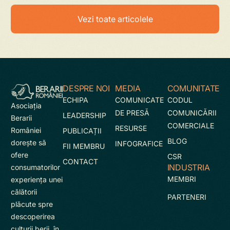
Vezi toate articolele
DESPRE NOI
MEDIA
COMUNITATE
ECHIPA
COMUNICATE
CODUL
Asociaţia
DE PRESĂ
COMUNICĂRII
LEADERSHIP
Berarii
COMERCIALE
RESURSE
României
PUBLICAȚII
BLOG
doreşte să
INFOGRAFICE
FII MEMBRU
ofere
CSR
CONTACT
INDUSTRIA
consumatorilor
MEMBRI
experienţa unei
călătorii
PARTENERI
plăcute spre
descoperirea
culturii berii, în