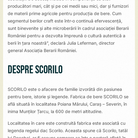
producători mari, cât și pe cei medii sau mici, dar și furnizori
de materii prime agricole pentru producția de bere. Cum
segmentul berilor craft este într-o continuă efervescență,
sunt binevenite și alte microberării în cadrul asociației Berarii
României pentru a dezvolta împreună o cultură autentică a
berii în țara noastră”, declară Julia Leferman, director
general Asociația Berarii României.
Despre SCORILO
SCORILO este o afacere de familie izvorâtă din pasiunea
pentru bere, istorie și legende. Fabrica de bere SCORILO se
află situată în localitatea Poiana Mărului, Caraș – Severin, în
inima Munților Țarcu, la 600 de metri altitudine.
Localitatea în care este construită fabrica este asociată cu
legenda regelui dac Scorilo. Aceasta spune că Scorilo, tatăl
lui Decebal, ar fi ascuns comoara sa într-o peșteră aflată în