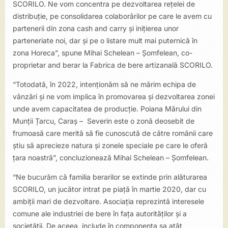
SCORILO. Ne vom concentra pe dezvoltarea rețelei de
distribuție, pe consolidarea colaborărilor pe care le avem cu
partenerii din zona cash and carry și inițierea unor
parteneriate noi, dar și pe o listare mult mai puternică în
zona Horeca”, spune Mihai Schelean – Șomfelean, co-
proprietar and berar la Fabrica de bere artizanală SCORILO.
“Totodată, în 2022, intenționăm să ne mărim echipa de
vânzări și ne vom implica în promovarea și dezvoltarea zonei
unde avem capacitatea de producție. Poiana Mărului din
Munții Țarcu, Caraș – Severin este o zonă deosebit de
frumoasă care merită să fie cunoscută de către românii care
știu să aprecieze natura și zonele speciale pe care le oferă
țara noastră”, concluzionează Mihai Schelean – Șomfelean.
“Ne bucurăm că familia berarilor se extinde prin alăturarea
SCORILO, un jucător intrat pe piață în martie 2020, dar cu
ambiții mari de dezvoltare. Asociația reprezintă interesele
comune ale industriei de bere în fața autorităților și a
societății. De aceea, include în componența sa atât