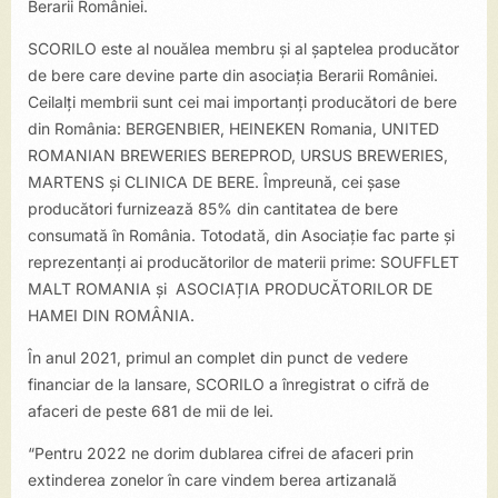
Berarii României.
SCORILO este al nouălea membru și al șaptelea producător
de bere care devine parte din asociația Berarii României.
Ceilalți membrii sunt cei mai importanți producători de bere
din România: BERGENBIER, HEINEKEN Romania, UNITED
ROMANIAN BREWERIES BEREPROD, URSUS BREWERIES,
MARTENS și CLINICA DE BERE. Împreună, cei șase
producători furnizează 85% din cantitatea de bere
consumată în România. Totodată, din Asociație fac parte și
reprezentanți ai producătorilor de materii prime: SOUFFLET
MALT ROMANIA și ASOCIAȚIA PRODUCĂTORILOR DE
HAMEI DIN ROMÂNIA.
În anul 2021, primul an complet din punct de vedere
financiar de la lansare, SCORILO a înregistrat o cifră de
afaceri de peste 681 de mii de lei.
“Pentru 2022 ne dorim dublarea cifrei de afaceri prin
extinderea zonelor în care vindem berea artizanală