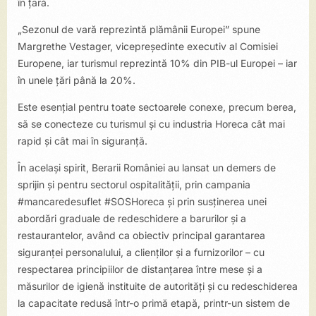
în țară.
„Sezonul de vară reprezintă plămânii Europei” spune
Margrethe Vestager, vicepreședinte executiv al Comisiei
Europene, iar turismul reprezintă 10% din PIB-ul Europei – iar
în unele țări până la 20%.
Este esențial pentru toate sectoarele conexe, precum berea,
să se conecteze cu turismul și cu industria Horeca cât mai
rapid și cât mai în siguranță.
În același spirit, Berarii României au lansat un demers de
sprijin și pentru sectorul ospitalității, prin campania
#mancaredesuflet #SOSHoreca și prin susținerea unei
abordări graduale de redeschidere a barurilor și a
restaurantelor, având ca obiectiv principal garantarea
siguranței personalului, a clienților și a furnizorilor – cu
respectarea principiilor de distanțarea între mese și a
măsurilor de igienă instituite de autorități și cu redeschiderea
la capacitate redusă într-o primă etapă, printr-un sistem de