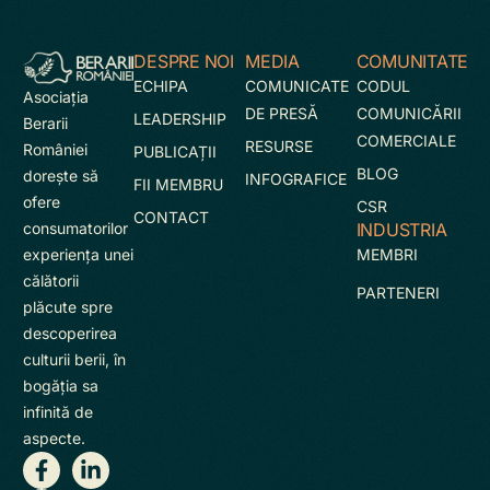
DESPRE NOI
MEDIA
COMUNITATE
ECHIPA
COMUNICATE
CODUL
Asociaţia
DE PRESĂ
COMUNICĂRII
LEADERSHIP
Berarii
COMERCIALE
RESURSE
României
PUBLICAȚII
BLOG
doreşte să
INFOGRAFICE
FII MEMBRU
ofere
CSR
CONTACT
INDUSTRIA
consumatorilor
MEMBRI
experienţa unei
călătorii
PARTENERI
plăcute spre
descoperirea
culturii berii, în
bogăţia sa
infinită de
aspecte.