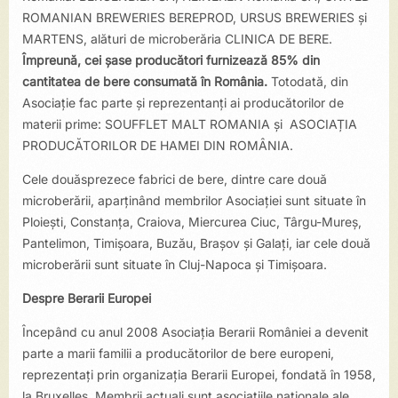
ROMANIAN BREWERIES BEREPROD, URSUS BREWERIES și
MARTENS, alături de microberăria CLINICA DE BERE.
Împreună, cei șase producători furnizează 85% din
cantitatea de bere consumată în România.
Totodată, din
Asociație fac parte și reprezentanți ai producătorilor de
materii prime: SOUFFLET MALT ROMANIA și ASOCIAȚIA
PRODUCĂTORILOR DE HAMEI DIN ROMÂNIA.
Cele douăsprezece fabrici de bere, dintre care două
microberării, aparținând membrilor Asociației sunt situate în
Ploieşti, Constanța, Craiova, Miercurea Ciuc, Târgu-Mureş,
Pan­telimon, Timişoara, Buzău, Braşov și Galați, iar cele două
microberării sunt situate în Cluj-Napoca și Timișoara.
Despre Berarii Europei
Începând cu anul 2008 Asociația Berarii României a devenit
parte a marii familii a producătorilor de bere europeni,
reprezentați prin organizația Berarii Europei, fondată în 1958,
la Bruxelles. Membrii actuali sunt asociațiile naționale ale