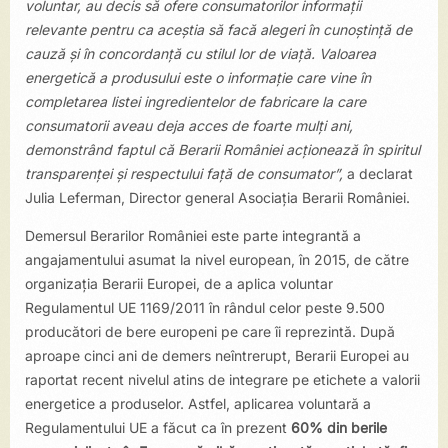
voluntar, au decis să ofere consumatorilor informații
relevante pentru ca aceștia să facă alegeri în cunoștință de
cauză și în concordanță cu stilul lor de viață. Valoarea
energetică a produsului este o informație care vine în
completarea listei ingredientelor de fabricare la care
consumatorii aveau deja acces de foarte mulți ani,
demonstrând faptul că Berarii României acționează în spiritul
transparenței și respectului față de consumator”,
a declarat
Julia Leferman, Director general Asociația Berarii României.
Demersul Berarilor României este parte integrantă a
angajamentului asumat la nivel european, în 2015, de către
organizația Berarii Europei, de a aplica voluntar
Regulamentul UE 1169/2011 în rândul celor peste 9.500
producători de bere europeni pe care îi reprezintă. După
aproape cinci ani de demers neîntrerupt, Berarii Europei au
raportat recent nivelul atins de integrare pe etichete a valorii
energetice a produselor. Astfel, aplicarea voluntară a
Regulamentului UE a făcut ca în prezent
60% din berile