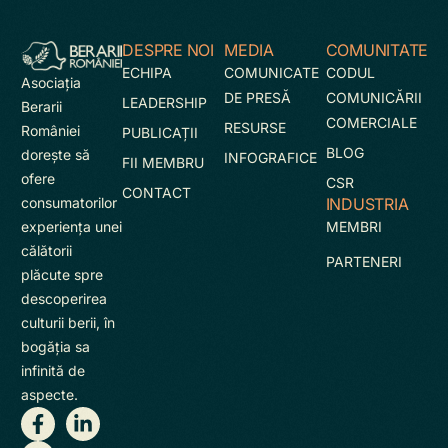
DESPRE NOI
MEDIA
COMUNITATE
ECHIPA
COMUNICATE
CODUL
Asociaţia
DE PRESĂ
COMUNICĂRII
LEADERSHIP
Berarii
COMERCIALE
RESURSE
României
PUBLICAȚII
BLOG
doreşte să
INFOGRAFICE
FII MEMBRU
ofere
CSR
CONTACT
INDUSTRIA
consumatorilor
MEMBRI
experienţa unei
călătorii
PARTENERI
plăcute spre
descoperirea
culturii berii, în
bogăţia sa
infinită de
aspecte.