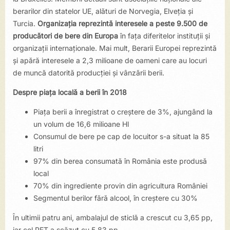
berarilor din statelor UE, alături de Norvegia, Elveția și
Turcia.
Organizaţia reprezintă interesele a peste 9.500 de
producători de bere din Europa
în faţa diferitelor instituţii şi
organizaţii internaţionale. Mai mult, Berarii Europei reprezintă
şi apără interesele a 2,3 milioane de oameni care au locuri
de muncă datorită producţiei şi vânzării berii.
Despre piața locală a berii în 2018
Piaţa berii a înregistrat o creștere de 3%, ajungând la
un volum de 16,6 milioane Hl
Consumul de bere pe cap de locuitor s-a situat la 85
litri
97% din berea consumată în România este produsă
local
70% din ingrediente provin din agricultura României
Segmentul berilor fără alcool, în creștere cu 30%
În ultimii patru ani, ambalajul de sticlă a crescut cu 3,65 pp,
iar cel PET a scăzut cu 5,83 pp