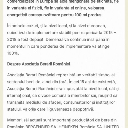
comercializate în Europa să aibă menționată pe etichetă,
fie
în varianta ei fizică, fie în varianta ei online, valoarea
energetică corespunzătoare pentru 100 ml produs.
În ambele cazuri, și la nivel local, și la nivel european,
obiectivul de implementare stabilit pentru perioada 2015 –
2019 a fost depășit. Demersul va continua însă până în
momentul în care ponderea de implementare va atinge
100%.
Despre Asociația Berarii României
Asociația Berarii României reprezintă un veritabil simbol al
sectorului berii de la noi din țară. În cei 15 ani de existență,
Asociația Berarii României s-a impus atât la nivel local, cât şi
internaţional, ca o voce comună a membrilor săi, reușind să
transmită mediului de afaceri, consumatorilor și instituţiilor
statului, valorile care îi guvernează deopotrivă.
Membrii săi actuali sunt importanți producători de bere din
România: BERGENBIER SA, HEINEKEN România SA, UNITED