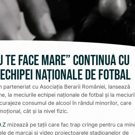
 TE FACE MARE” CONTINUĂ CU
 ECHIPEI NAȚIONALE DE FOTBAL
n parteneriat cu Asociația Berarii României, lansează
 la meciurile echipei naționale de fotbal și la meciuri
curajeze consumul de alcool în rândul minorilor, care
țional, cât și la nivel fizic.
D.Z
mizează pe taţii care fac trap cringe pentru ca mino
lele de marcaj și video proiectoarele stadioanelor de