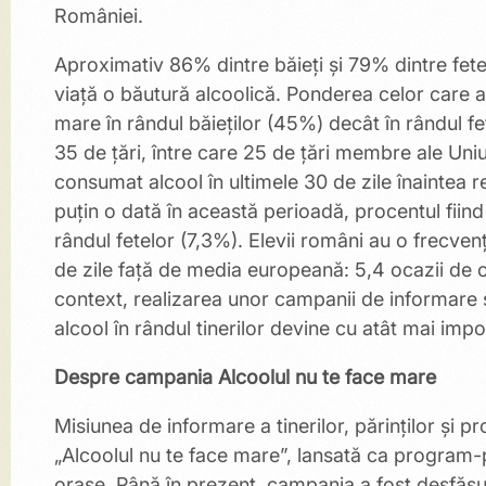
României.
Aproximativ 86% dintre băieți și 79% dintre fete
viață o băutură alcoolică. Ponderea celor care 
mare în rândul băieților (45%) decât în rândul fe
35 de țări, între care 25 de țări membre ale Uni
consumat alcool în ultimele 30 de zile înaintea r
puțin o dată în această perioadă, procentul fiind
rândul fetelor (7,3%). Elevii români au o frecve
de zile față de media europeană: 5,4 ocazii de 
context, realizarea unor campanii de informare ș
alcool în rândul tinerilor devine cu atât mai impo
Despre campania Alcoolul nu te face mare
Misiunea de informare a tinerilor, părinților și 
„Alcoolul nu te face mare”, lansată ca program-pi
orașe. Până în prezent, campania a fost desfășura