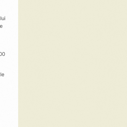
lui
te
000
le