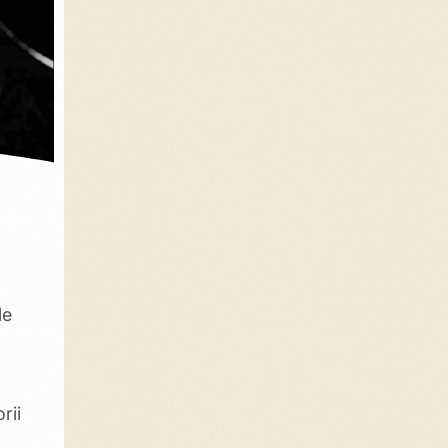
le
rii