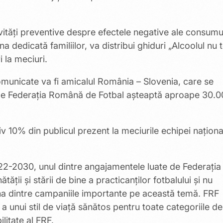
ități preventive despre efectele negative ale consumu
 dedicată familiilor, va distribui ghiduri „Alcoolul nu 
 la meciuri.
omunicate va fi amicalul România – Slovenia, care se
nde Federația Română de Fotbal așteaptă aproape 30.
v 10% din publicul prezent la meciurile echipei naționa
022-2030, unul dintre angajamentele luate de Federația
ții și stării de bine a practicanților fotbalului și nu
na dintre campaniile importante pe această temă. FRF
a unui stil de viață sănătos pentru toate categoriile de
litate al FRF.