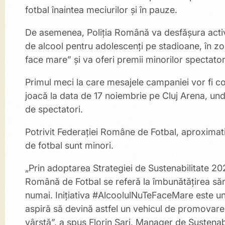
fotbal înaintea meciurilor și în pauze.
De asemenea, Poliția Română va desfășura activ
de alcool pentru adolescenți pe stadioane, în zona
face mare” și va oferi premii minorilor spectatori
Primul meci la care mesajele campaniei vor fi c
joacă la data de 17 noiembrie pe Cluj Arena, u
de spectatori.
Potrivit Federației Române de Fotbal, aproximati
de fotbal sunt minori.
„Prin adoptarea Strategiei de Sustenabilitate 2
Română de Fotbal se referă la îmbunătățirea sănătă
numai. Inițiativa #AlcoolulNuTeFaceMare este u
aspiră să devină astfel un vehicul de promovare 
vârstă”, a spus Florin Șari, Manager de Sustenabi