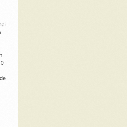
mai
n
n
30
 de