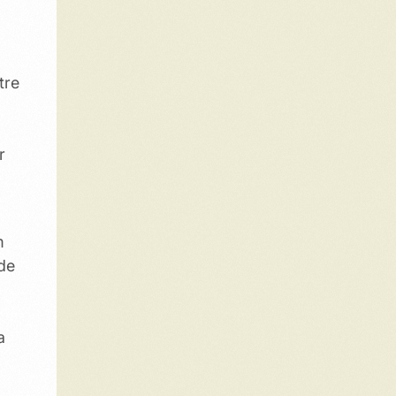
tre
r
m
 de
a