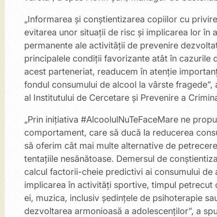
„Informarea și conștientizarea copiilor cu privi
evitarea unor situații de risc și implicarea lor în
permanente ale activității de prevenire dezvolt
principalele condiţii favorizante atât în cazurile 
acest parteneriat, readucem în atenție importanț
fondul consumului de alcool la vârste fragede”, a
al Institutului de Cercetare și Prevenire a Criminal
„Prin inițiativa #AlcoolulNuTeFaceMare ne prop
comportament, care să ducă la reducerea consum
să oferim cât mai multe alternative de petrecere 
tentațiile nesănătoase. Demersul de conștientiza
calcul factorii-cheie predictivi ai consumului de 
implicarea în activităţi sportive, timpul petrecut c
ei, muzica, inclusiv ședințele de psihoterapie sa
dezvoltarea armonioasă a adolescenților”, a spu