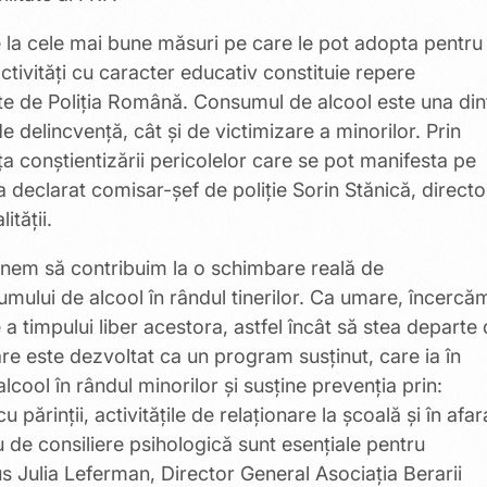
re la cele mai bune măsuri pe care le pot adopta pentru
 activități cu caracter educativ constituie repere
ate de Poliția Română. Consumul de alcool este una din
de delincvenţă, cât şi de victimizare a minorilor. Prin
a conștientizării pericolelor care se pot manifesta pe
 declarat comisar-şef de poliţie Sorin Stănică, directo
ității.
unem să contribuim la o schimbare reală de
ului de alcool în rândul tinerilor. Ca umare, încercă
a timpului liber acestora, astfel încât să stea departe
re este dezvoltat ca un program susținut, care ia în
alcool în rândul minorilor şi susţine prevenţia prin:
u părinţii, activităţile de relaţionare la şcoală și în afar
u de consiliere psihologică sunt esențiale pentru
s Julia Leferman, Director General Asociația Berarii