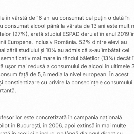
le în vârstă de 16 ani au consumat cel puțin o dată în
au consumat alcool până la vârsta de 13 ani este mult 
telor (27%), arată studiul ESPAD derulat în anul 2019 î
unii Europene, inclusiv România. 52% dintre elevi au
ealizării studiului și 10% au admis că s-au îmbătat cel
 semnificativ mai mare în rândul băieților (13%) decât î
nță ușor mai redusă a consumului de alcool în ultimele 
consum față de 5,6 media la nivel european. În acest
i conștientizare cu privire la consecințele consumului
rtantă.
profesorilor este concretizată în campania națională
lot în Bucureşti, în 2006, apoi extinsă în mai multe
tă în școli și a inclus, pe lângă dialogul direct cu