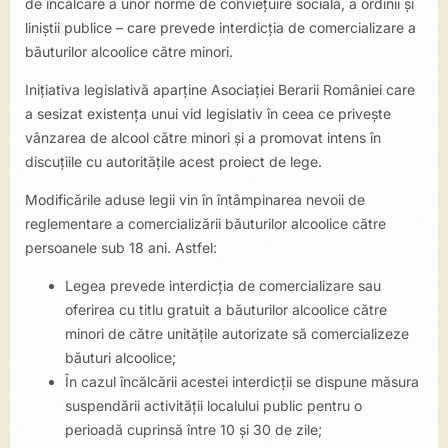
de încălcare a unor norme de convieţuire socială, a ordinii şi
liniştii publice – care prevede interdicția de comercializare a
băuturilor alcoolice către minori.
Inițiativa legislativă aparține Asociației Berarii României care
a sesizat existenţa unui vid legislativ în ceea ce privește
vânzarea de alcool către minori și a promovat intens în
discuțiile cu autoritățile acest proiect de lege.
Modificările aduse legii vin în întâmpinarea nevoii de
reglementare a comercializării băuturilor alcoolice către
persoanele sub 18 ani. Astfel:
Legea prevede interdicția de comercializare sau
oferirea cu titlu gratuit a băuturilor alcoolice către
minori de către unitățile autorizate să comercializeze
băuturi alcoolice;
În cazul încălcării acestei interdicții se dispune măsura
suspendării activității localului public pentru o
perioadă cuprinsă între 10 și 30 de zile;