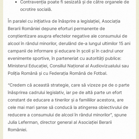
Contravenția poate fi sesizată și de către organele de
ocrotire socială.
În paralel cu inițiativa de înăsprire a legislației, Asociația
Berarii României depune eforturi permanente de
conștientizare asupra efectelor negative ale consumului de
alcool în rândul minorilor, derulând de-a lungul ultimilor 15 ani
campanii de informare și educare în școli și în cadrul unor
evenimente sportive, în parteneriat cu autorități publice:
Ministerul Educației, Consiliul Național al Audiovizualului sau
Poliția Română și cu Federația Română de Fotbal.
“Credem că această strategie, care să vizeze pe de o parte
înăsprirea cadrului legislativ, iar pe de altă parte un efort
constant de educare a tinerilor și a familiilor acestora, are
cele mai mari șanse să conducă la atingerea obiectivului de
reducere a consumului de alcool în rândul minorilor”, spune
Julia Leferman, director general al Asociației Berarii
României.