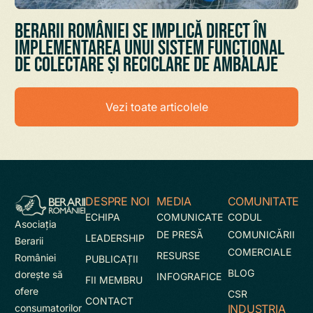
Berarii României se implică direct în
implementarea unui sistem funcțional
de colectare și reciclare de ambalaje
Vezi toate articolele
DESPRE NOI
MEDIA
COMUNITATE
ECHIPA
COMUNICATE
CODUL
Asociaţia
DE PRESĂ
COMUNICĂRII
LEADERSHIP
Berarii
COMERCIALE
RESURSE
României
PUBLICAȚII
BLOG
doreşte să
INFOGRAFICE
FII MEMBRU
ofere
CSR
CONTACT
INDUSTRIA
consumatorilor