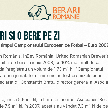
i si o bere pe zi
n timpul Campionatului European de Fotbal – Euro 200
ken România, InBev România, United Romanian Breweri
il hl de bere în iunie 2008, cu 10% mai mult decât
ia înregistrau un volum de 1,73 mil hl. “Campionatul
 doua jumatate a lunii iunie au fost premizele unui
clarat dl. Constantin Bratu, director general al Asociat
 ajuns la 9,9 mil hl, în timp ce membrii Asociatiei “Bera
 7,9 mil hl. în 2007, acestia au vândut 7,3 mil hl de be