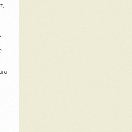
t,
si
e
ara