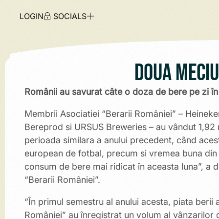
LOGIN
SOCIALS
Doua meciur
Românii au savurat câte o doza de bere pe zi î
Membrii Asociatiei “Berarii României” – Heine
Bereprod si URSUS Breweries – au vândut 1,92 m
perioada similara a anului precedent, când acest
european de fotbal, precum si vremea buna din a
consum de bere mai ridicat în aceasta luna”, a de
“Berarii României”.
“În primul semestru al anului acesta, piata berii a
României” au înregistrat un volum al vânzarilor de