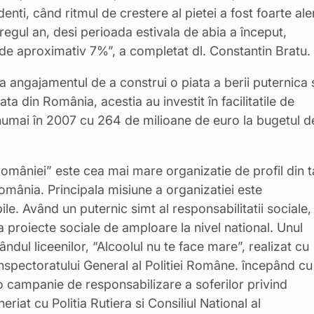
enti, când ritmul de crestere al pietei a fost foarte aler
regul an, desi perioada estivala de abia a început,
e de aproximativ 7%”, a completat dl. Constantin Bratu.
a angajamentul de a construi o piata a berii puternica 
ta din România, acestia au investit în facilitatile de
numai în 2007 cu 264 de milioane de euro la bugetul d
omâniei” este cea mai mare organizatie de profil din t
omânia. Principala misiune a organizatiei este
le. Având un puternic simt al responsabilitatii sociale,
 proiecte sociale de amploare la nivel national. Unul
dul liceenilor, “Alcoolul nu te face mare”, realizat cu
al Inspectoratului General al Politiei Române. începând cu
 campanie de responsabilizare a soferilor privind
riat cu Politia Rutiera si Consiliul National al