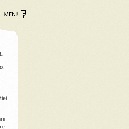
MENIU
8.
es
iei
rii
re,