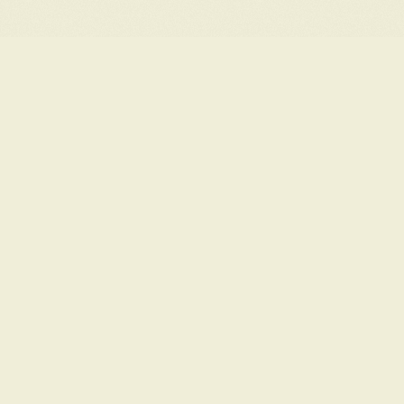
DESPRE NOI
MEDIA
COMUNITATE
ECHIPA
COMUNICATE
CODUL
Asociaţia
DE PRESĂ
COMUNICĂRII
LEADERSHIP
Berarii