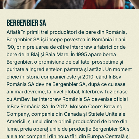
Bergenbier SA
Aflată în primii trei producători de bere din România,
Bergenbier SA își începe povestea în România în anii
’90, prin preluarea de către Interbrew a fabricilor de
bere de la Blaj și Baia Mare. În 1995 apare berea
Bergenbier, o promisiune de calitate, prospețime și
puritate a ingredientelor, păstrată și astăzi. Un moment
cheie în istoria companiei este și 2010, când InBev
România SA devine Bergenbier SA, după ce cu șase
ani mai devreme, la nivel global, Interbrew fuzionase
cu AmBev, iar Interbrew România SA devenise oficial
InBev România SA. În 2012, Molson Coors Brewing
Company, companie din Canada și Statele Unite ale
Americii, și unul dintre primii producători de bere din
lume, preia operațiunile de producție Bergenbier SA și
ale altor companii din nouă țări din
Europa Centrală și