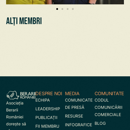
Alți membri
DESPRE NOI
MEDIA
COMUNITATE
ECHIPA
COMUNICATE
CODUL
Asociaţia
DE PRESĂ
COMUNICĂRII
LEADERSHIP
Berarii
COMERCIALE
RESURSE
României
PUBLICAȚII
BLOG
doreşte să
INFOGRAFICE
FII MEMBRU