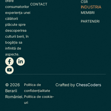
ofere
CSR
CONTACT
INDUSTRIA
consumatorilor
MEMBRI
experienţa unei
călătorii
PARTENERI
plăcute spre
descoperirea
culturii berii, în
bogăţia sa
infinită de
aspecte.
© 2026
Crafted by
ChessCoders
Politica de
Berarii
confidențialitate
României.
Politica de cookie-
uri