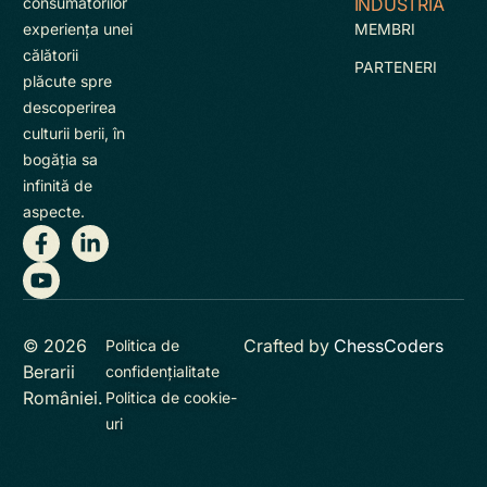
INDUSTRIA
consumatorilor
MEMBRI
experienţa unei
călătorii
PARTENERI
plăcute spre
descoperirea
culturii berii, în
bogăţia sa
infinită de
aspecte.
© 2026
Crafted by
ChessCoders
Politica de
Berarii
confidențialitate
României.
Politica de cookie-
uri