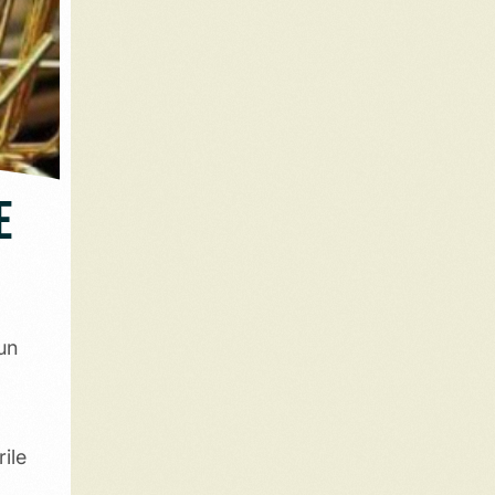
e
 un
ile