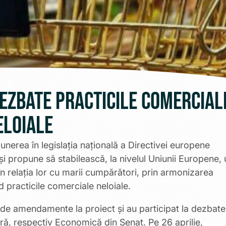
ezbate practicile comercial
eloiale
nerea în legislația națională a Directivei europene
își propune să stabilească, la nivelul Uniunii Europene,
în relația lor cu marii cumpărători, prin armonizarea
 practicile comerciale neloiale.
 de amendamente la proiect și au participat la dezbater
ră, respectiv Economică din Senat. Pe 26 aprilie,