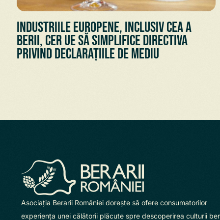
Industriile europene, inclusiv cea a
berii, cer UE să simplifice Directiva
privind declarațiile de mediu
Asociaţia Berarii României doreşte să ofere consumatorilor
experienţa unei călătorii plăcute spre descoperirea culturii beri