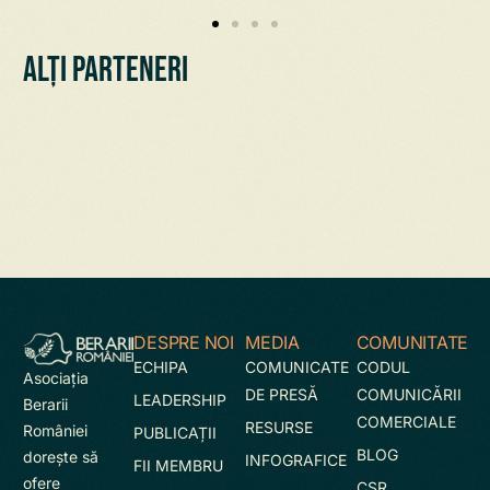
Alți parteneri
DESPRE NOI
MEDIA
COMUNITATE
ECHIPA
COMUNICATE
CODUL
Asociaţia
DE PRESĂ
COMUNICĂRII
LEADERSHIP
Berarii
COMERCIALE
RESURSE
României
PUBLICAȚII
BLOG
doreşte să
INFOGRAFICE
FII MEMBRU
ofere
CSR