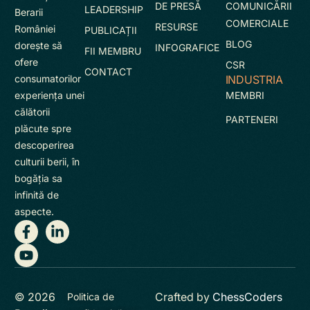
DE PRESĂ
COMUNICĂRII
LEADERSHIP
Berarii
COMERCIALE
RESURSE
României
PUBLICAȚII
BLOG
doreşte să
INFOGRAFICE
FII MEMBRU
ofere
CSR
CONTACT
INDUSTRIA
consumatorilor
MEMBRI
experienţa unei
călătorii
PARTENERI
plăcute spre
descoperirea
culturii berii, în
bogăţia sa
infinită de
aspecte.
© 2026
Crafted by
ChessCoders
Politica de