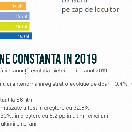
âne constantă în 2019
âniei anunță evoluția pieței berii în anul 2019:
anului anterior; a înregistrat o evoluție de doar +0.4% î
at la 86 litri
omatizate a fost în creștere cu 32,5%
30%, în creștere cu 5,2 pp în ultimii cinci ani
ltimii cinci ani