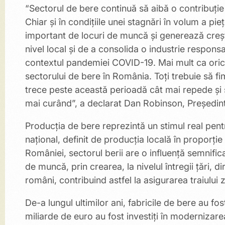
“Sectorul de bere continuă să aibă o contribuți
Chiar și în condițiile unei stagnări în volum a pieț
important de locuri de muncă și generează creșt
nivel local și de a consolida o industrie respon
contextul pandemiei COVID-19. Mai mult ca oricâ
sectorului de bere în România. Toți trebuie să f
trece peste această perioadă cât mai repede și
mai curând”, a declarat Dan Robinson, Președint
Producția de bere reprezintă un stimul real pen
național, definit de producția locală în proporț
României, sectorul berii are o influență semnific
de muncă, prin crearea, la nivelul întregii țări, 
români, contribuind astfel la asigurarea traiului zi
De-a lungul ultimilor ani, fabricile de bere au f
miliarde de euro au fost investiţi în modernizare