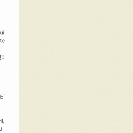
ui
te
ței
PET
l,
nd