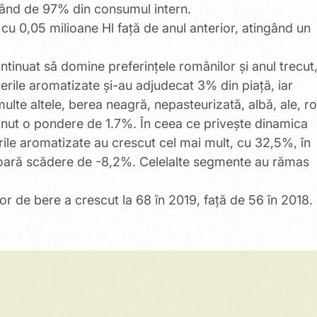
nând de 97% din consumul intern.
, cu 0,05 milioane Hl față de anul anterior, atingând un
ntinuat să domine preferințele românilor și anul trecut
rile aromatizate și-au adjudecat 3% din piață, iar
 multe altele, berea neagră, nepasteurizată, albă, ale, ro
ținut o pondere de 1.7%. În ceea ce privește dinamica
rile aromatizate au crescut cel mai mult, cu 32,5%, în
ușoară scădere de -8,2%. Celelalte segmente au rămas
or de bere a crescut la 68 în 2019, față de 56 în 2018.