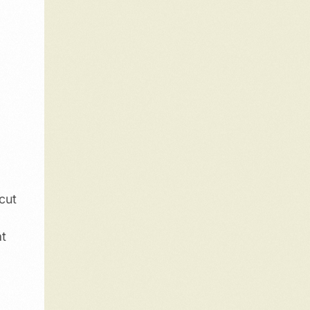
cut
at