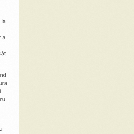
 la
 al
cât
und
ura
i
tru
au