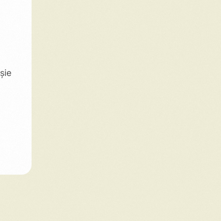
,
șie