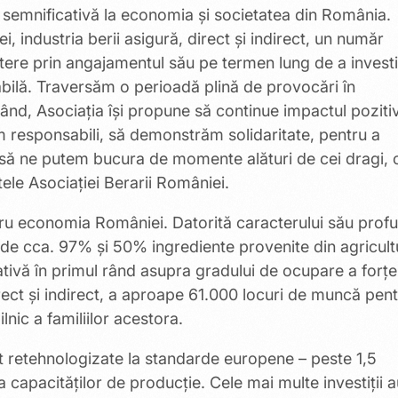
e semnificativă la economia și societatea din România.
ei, industria berii asigură, direct și indirect, un număr
ere prin angajamentul său pe termen lung de a investi
sabilă. Traversăm o perioadă plină de provocări în
nd, Asociația își propune să continue impactul pozitiv
im responsabili, să demonstrăm solidaritate, pentru a
 să ne putem bucura de momente alături de cei dragi, 
ele Asociației Berarii României.
tru economia României. Datorită caracterului său prof
ie de cca. 97% și 50% ingrediente provenite din agricult
ativă în primul rând asupra gradului de ocupare a forțe
direct și indirect, a aproape 61.000 locuri de muncă pen
lnic a familiilor acestora.
ost retehnologizate la standarde europene – peste 1,5
a capacităţilor de producţie. Cele mai multe investiții 