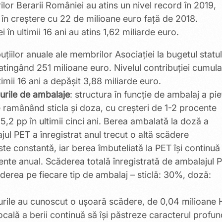
ilor Berarii României au atins un nivel record în 2019,
 în creștere cu 22 de milioane euro față de 2018.
 în ultimii 16 ani au atins 1,62 miliarde euro.
buțiilor anuale ale membrilor Asociației la bugetul statul
 atingând 251 milioane euro. Nivelul contribuției cumula
imii 16 ani a depășit 3,88 miliarde euro.
purile de ambalaje
: structura în funcție de ambalaj a pie
le ramânând sticla și doza, cu creșteri de 1-2 procente
 5,2 pp în ultimii cinci ani. Berea ambalată la doză a
jul PET a înregistrat anul trecut o altă scădere
ste constantă, iar berea îmbuteliată la PET își continuă
cente anual. Scăderea totală înregistrată de ambalajul 
onderea pe fiecare tip de ambalaj – sticlă: 30%, doză:
turile au cunoscut o ușoară scădere, de 0,04 milioane H
locală a berii continuă să își păstreze caracterul profu