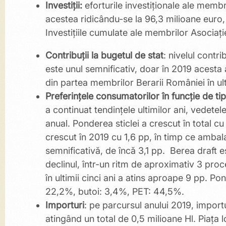
Investiții:
eforturile investiționale ale membr
acestea ridicându-se la 96,3 milioane euro,
Investițiile cumulate ale membrilor Asociației
Contribuții la bugetul de stat
: nivelul contri
este unul semnificativ, doar în 2019 acesta
din partea membrilor Berarii României în ult
Preferințele consumatorilor în funcție de ti
a continuat tendințele ultimilor ani, vedete
anual. Ponderea sticlei a crescut în total cu
crescut în 2019 cu 1,6 pp, în timp ce ambala
semnificativă, de încă 3,1 pp. Berea draft e
declinul, într-un ritm de aproximativ 3 pro
în ultimii cinci ani a atins aproape 9 pp. P
22,2%, butoi: 3,4%, PET: 44,5%.
Importuri
: pe parcursul anului 2019, impor
atingând un total de 0,5 milioane Hl. Piața 