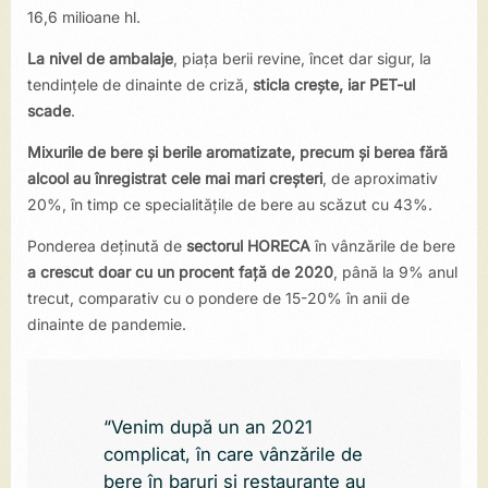
16,6 milioane hl.
La nivel de ambalaje
, piața berii revine, încet dar sigur, la
tendințele de dinainte de criză,
sticla crește, iar PET-ul
scade
.
Mixurile de bere și berile aromatizate, precum și berea fără
alcool au înregistrat cele mai mari creșteri
, de aproximativ
20%, în timp ce specialitățile de bere au scăzut cu 43%.
Ponderea deținută de
sectorul HORECA
în vânzările de bere
a crescut doar cu un procent față de 2020
, până la 9% anul
trecut, comparativ cu o pondere de 15-20% în anii de
dinainte de pandemie.
“Venim după un an 2021
complicat, în care vânzările de
bere în baruri și restaurante au