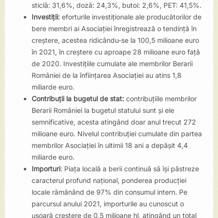
sticlă: 31,6%, doză: 24,3%, butoi: 2,6%, PET: 41,5%.
Investiții:
eforturile investiționale ale producătorilor de
bere membri ai Asociației înregistrează o tendință în
creștere, acestea ridicându-se la 100,5 milioane euro
în 2021, în creștere cu aproape 28 milioane euro față
de 2020. Investițiile cumulate ale membrilor Berarii
României de la înființarea Asociației au atins 1,8
miliarde euro.
Contribuții la bugetul de stat:
contribuțiile membrilor
Berarii României la bugetul statului sunt și ele
semnificative, acesta atingând doar anul trecut 272
milioane euro. Nivelul contribuției cumulate din partea
membrilor Asociației în ultimii 18 ani a depășit 4,4
miliarde euro.
Importuri
: Piața locală a berii continuă să își păstreze
caracterul profund național, ponderea producției
locale rămânând de 97% din consumul intern. Pe
parcursul anului 2021, importurile au cunoscut o
ușoară creștere de 0,5 milioane hl, atingând un total