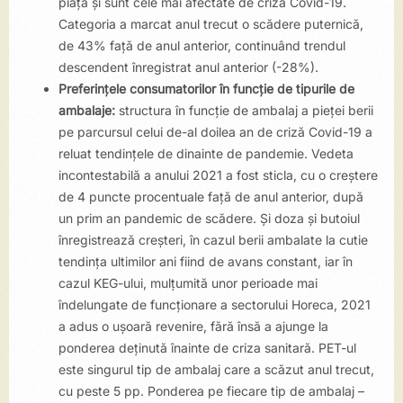
piață și sunt cele mai afectate de criza Covid-19.
Categoria a marcat anul trecut o scădere puternică,
de 43% față de anul anterior, continuând trendul
descendent înregistrat anul anterior (-28%).
Preferințele consumatorilor în funcție de tipurile de
ambalaje:
structura în funcție de ambalaj a pieței berii
pe parcursul celui de-al doilea an de criză Covid-19 a
reluat tendințele de dinainte de pandemie. Vedeta
incontestabilă a anului 2021 a fost sticla, cu o creștere
de 4 puncte procentuale față de anul anterior, după
un prim an pandemic de scădere. Și doza și butoiul
înregistrează creșteri, în cazul berii ambalate la cutie
tendința ultimilor ani fiind de avans constant, iar în
cazul KEG-ului, mulțumită unor perioade mai
îndelungate de funcționare a sectorului Horeca, 2021
a adus o ușoară revenire, fără însă a ajunge la
ponderea deținută înainte de criza sanitară. PET-ul
este singurul tip de ambalaj care a scăzut anul trecut,
cu peste 5 pp. Ponderea pe fiecare tip de ambalaj –