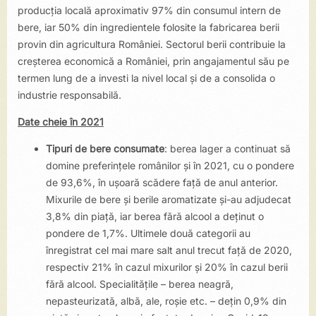
producția locală aproximativ 97% din consumul intern de
bere, iar 50% din ingredientele folosite la fabricarea berii
provin din agricultura României. Sectorul berii contribuie la
creșterea economică a României, prin angajamentul său pe
termen lung de a investi la nivel local și de a consolida o
industrie responsabilă.
Date cheie în 2021
Tipuri de bere consumate
: berea lager a continuat să
domine preferințele românilor și în 2021, cu o pondere
de 93,6%, în ușoară scădere față de anul anterior.
Mixurile de bere și berile aromatizate și-au adjudecat
3,8% din piață, iar berea fără alcool a deținut o
pondere de 1,7%. Ultimele două categorii au
înregistrat cel mai mare salt anul trecut față de 2020,
respectiv 21% în cazul mixurilor și 20% în cazul berii
fără alcool. Specialitățile – berea neagră,
nepasteurizată, albă, ale, roșie etc. – dețin 0,9% din