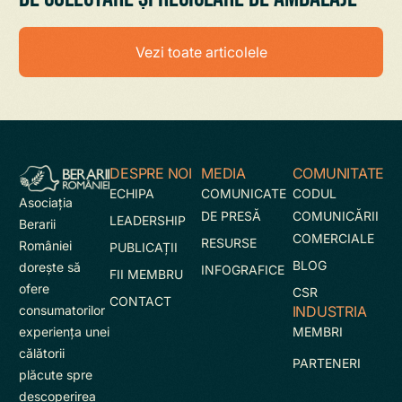
Vezi toate articolele
DESPRE NOI
MEDIA
COMUNITATE
ECHIPA
COMUNICATE
CODUL
Asociaţia
DE PRESĂ
COMUNICĂRII
LEADERSHIP
Berarii
COMERCIALE
RESURSE
României
PUBLICAȚII
BLOG
doreşte să
INFOGRAFICE
FII MEMBRU
ofere
CSR
CONTACT
INDUSTRIA
consumatorilor
MEMBRI
experienţa unei
călătorii
PARTENERI
plăcute spre
descoperirea