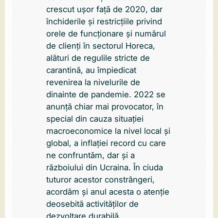
crescut ușor față de 2020, dar
închiderile și restricțiile privind
orele de funcționare și numărul
de clienți în sectorul Horeca,
alături de regulile stricte de
carantină, au împiedicat
revenirea la nivelurile de
dinainte de pandemie. 2022 se
anunță chiar mai provocator, în
special din cauza situației
macroeconomice la nivel local și
global, a inflației record cu care
ne confruntăm, dar și a
războiului din Ucraina. În ciuda
tuturor acestor constrângeri,
acordăm și anul acesta o atenție
deosebită activităților de
dezvoltare durabilă,