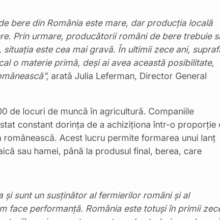
 de bere din România este mare, dar producția locală
ere. Prin urmare, producătorii români de bere trebuie s
 situația este cea mai gravă. În ultimii zece ani, supraf
cal o materie primă, deși ai avea această posibilitate,
românească”,
arată Julia Leferman, Director General
0 de locuri de muncă în agricultură. Companiile
at constant dorința de a achiziționa într-o proporție 
a românească. Acest lucru permite formarea unui lanț
ică sau hamei, până la produsul final, berea, care
 și sunt un susținător al fermierilor români și al
em face performanță. România este totuși în primii zec