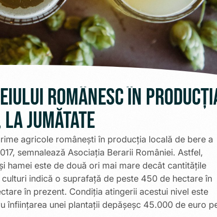
eiului românesc în producți
, la jumătate
rime agricole românești în producția locală de bere a
017, semnalează Asociația Berarii României. Astfel,
și hamei este de două ori mai mare decât cantitățile
or culturi indică o suprafață de peste 450 de hectare în
tare în prezent. Condiția atingerii acestui nivel este
ntru înființarea unei plantații depășeșc 45.000 de euro p