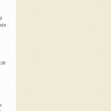
ă
ața
cât
e