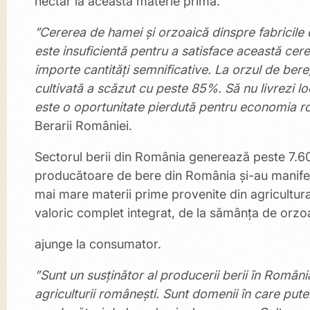
hectar la această materie primă.
”Cererea de hamei și orzoaică dinspre fabricile
este insuficientă pentru a satisface această cer
importe cantități semnificative. La orzul de bere,
cultivată a scăzut cu peste 85%. Să nu livrezi lo
este o oportunitate pierdută pentru economia 
Berarii României.
Sectorul berii din România generează peste 7.60
producătoare de bere din România și-au manifest
mai mare materii prime provenite din agricultur
valoric complet integrat, de la sămânța de orzoa
ajunge la consumator.
”Sunt un susținător al producerii berii în România
agriculturii românești. Sunt domenii în care put