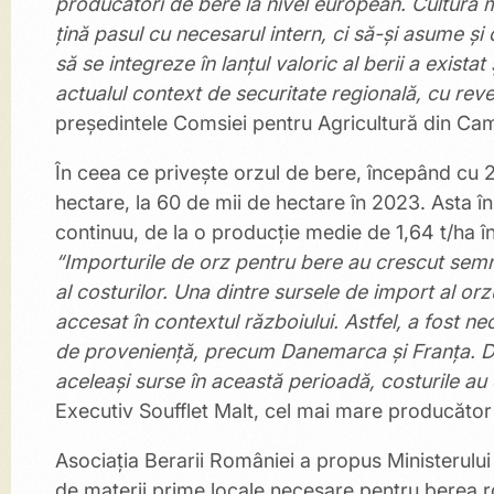
producători de bere la nivel european. Cultura 
țină pasul cu necesarul intern, ci să-și asume și 
să se integreze în lanțul valoric al berii a exista
actualul context de securitate regională, cu rev
președintele Comsiei pentru Agricultură din Cam
În ceea ce privește orzul de bere, începând cu 2
hectare, la 60 de mii de hectare în 2023. Asta în
continuu, de la o producţie medie de 1,64 t/ha în
“Importurile de orz pentru bere au crescut semni
al costurilor. Una dintre sursele de import al or
accesat în contextul războiului. Astfel, a fost n
de proveniență, precum Danemarca și Franța. D
aceleași surse în această perioadă, costurile au
Executiv Soufflet Malt, cel mai mare producăto
Asociația Berarii României a propus Ministerului 
de materii prime locale necesare pentru berea 