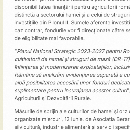
disponibilitatea finanțării pentru agricultorii ro
distinctă a sectorului hamei și a celui de strugur
investițiile din Pilonul II. Sumele aferente invest
caz contrar, fondurile vor fi direcționate către 
de eligibilitate mai favorabile.
“
Planul Național Strategic 2023-2027 pentru Ro
cultivatorii de hamei și struguri de masă (DR-17)
înființarea și modernizarea exploatațiilor, inclus
Rămâne să analizăm evidențierea separată a cultur
aibă posibilitatea accesării unor fonduri dedicat
suplimentare pentru încurajarea acestor culturi
”
Agriculturii și Dezvoltării Rurale.
Măsurile de sprijin ale culturilor de hamei și orz
organizate miercuri, 12 Iunie, de Asociația Berar
silvicultură, industrie alimentară şi servicii sp