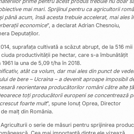
materiilor prime pentru acest produs trebuie nu doar s
obiective mai mari. Sprijinul pentru ca agricultorii româ
t și până acum, însă acesta trebuie accelerat, mai ales î
erberații economice
”, a declarat Adrian Chesnoiu,
era Deputaților.
014, suprafața cultivată a scăzut abrupt, de la 516 mii
 ciuda productivității pe hectar, care s-a îmbunătățit
 1961 la una de 5,09 t/ha în 2018.
ficativ, atât ca volum, dar mai ales din punct de vede
zului de bere – Ucraina – a devenit aproape imposibil d
ecesară reorientarea producătorilor români către alte ță
eoarece toți producătorii europeni se concentrează p
 crescut foarte mult
”, spune Ionuț Oprea, Director
r de malț din România.
Agriculturii o serie de măsuri pentru sprijinirea produc
românească. Cea mai importantă dintre ele vizează