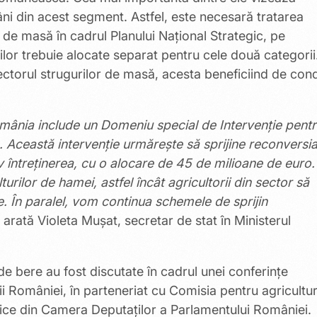
mâni din acest segment. Astfel, este necesară tratarea
i de masă în cadrul Planului Național Strategic, pe
ițiilor trebuie alocate separat pentru cele două categorii.
sectorul strugurilor de masă, acesta beneficiind de condi
mânia include un Domeniu special de Intervenție pent
. Această intervenție urmărește să sprijine reconversia
iv întreținerea, cu o alocare de 45 de milioane de euro.
ilor de hamei, astfel încât agricultorii din sector să
e. În paralel, vom continua schemele de sprijin
, arată Violeta Mușat, secretar de stat în Ministerul
 de bere au fost discutate în cadrul unei conferințe
ii României, în parteneriat cu Comisia pentru agricultur
ecifice din Camera Deputaților a Parlamentului României.