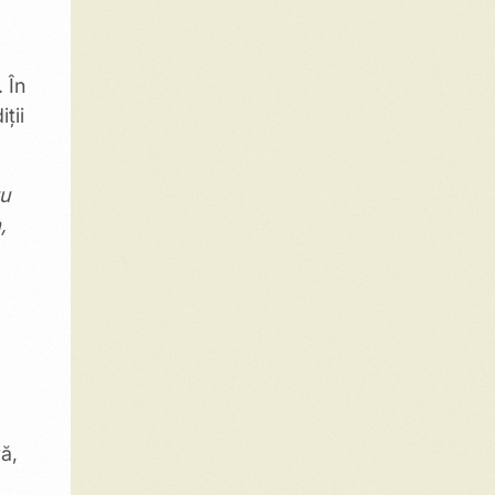
 În
ții
ru
,
ă,