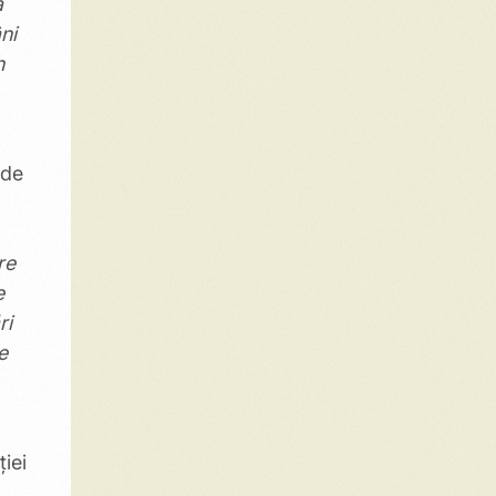
ă
ni
n
 de
re
e
ri
e
ției