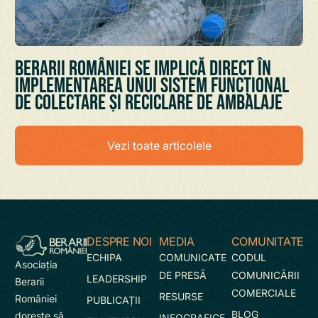
Berarii României se implică direct în
implementarea unui sistem funcțional
de colectare și reciclare de ambalaje
Vezi toate articolele
DESPRE NOI
MEDIA
COMUNITATE
ECHIPA
COMUNICATE
CODUL
Asociaţia
DE PRESĂ
COMUNICĂRII
LEADERSHIP
Berarii
COMERCIALE
RESURSE
României
PUBLICAȚII
BLOG
doreşte să
INFOGRAFICE