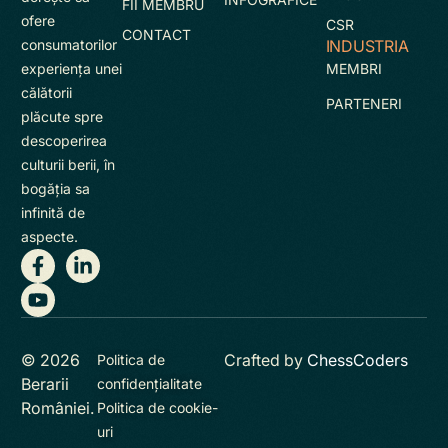
FII MEMBRU
ofere
CSR
CONTACT
INDUSTRIA
consumatorilor
MEMBRI
experienţa unei
călătorii
PARTENERI
plăcute spre
descoperirea
culturii berii, în
bogăţia sa
infinită de
aspecte.
© 2026
Crafted by
ChessCoders
Politica de
Berarii
confidențialitate
României.
Politica de cookie-
uri