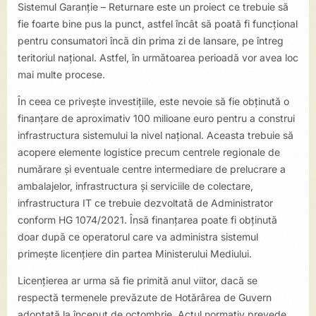
Sistemul Garanție – Returnare este un proiect ce trebuie să
fie foarte bine pus la punct, astfel încât să poată fi funcțional
pentru consumatori încă din prima zi de lansare, pe întreg
teritoriul național. Astfel, în următoarea perioadă vor avea loc
mai multe procese.
În ceea ce privește investițiile, este nevoie să fie obținută o
finanțare de aproximativ 100 milioane euro pentru a construi
infrastructura sistemului la nivel național. Aceasta trebuie să
acopere elemente logistice precum centrele regionale de
numărare și eventuale centre intermediare de prelucrare a
ambalajelor, infrastructura și serviciile de colectare,
infrastructura IT ce trebuie dezvoltată de Administrator
conform HG 1074/2021. Însă finanțarea poate fi obținută
doar după ce operatorul care va administra sistemul
primește licențiere din partea Ministerului Mediului.
Licențierea ar urma să fie primită anul viitor, dacă se
respectă termenele prevăzute de Hotărârea de Guvern
adoptată la început de octombrie. Actul normativ prevede