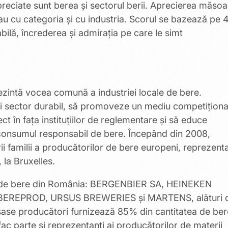
reciate sunt berea și sectorul berii. Aprecierea măsoa
u cu categoria și cu industria. Scorul se bazează pe 
abilă, încrederea și admirația pe care le simt
ezintă vocea comună a industriei locale de bere.
nui sector durabil, să promoveze un mediu competiționa
ct în fața instituțiilor de reglementare și să educe
i consumul responsabil de bere. Începând din 2008,
i familii a producătorilor de bere europeni, reprezenta
 la Bruxelles.
ori de bere din România: BERGENBIER SA, HEINEKEN
EREPROD, URSUS BREWERIES și MARTENS, alături 
ase producători furnizează 85% din cantitatea de ber
c parte și reprezentanți ai producătorilor de materii