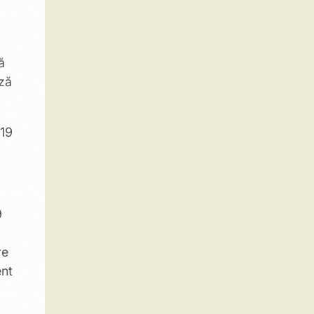
ă
ază
-19
9
re
ent