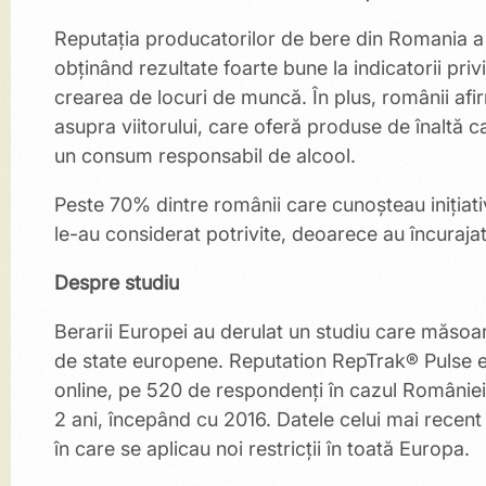
Reputația producatorilor de bere din Romania a
obținând rezultate foarte bune la indicatorii pri
crearea de locuri de muncă. În plus, românii afir
asupra viitorului, care oferă produse de înaltă c
un consum responsabil de alcool.
Peste 70% dintre românii care cunoșteau inițiat
le-au considerat potrivite, deoarece au încurajat 
Despre studiu
Berarii Europei au derulat un studiu care măsoar
de state europene. Reputation RepTrak® Pulse est
online, pe 520 de respondenți în cazul României
2 ani, începând cu 2016. Datele celui mai recen
în care se aplicau noi restricții în toată Europa.