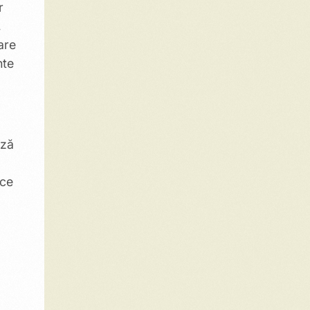
r
,
are
nte
ază
 ce
m