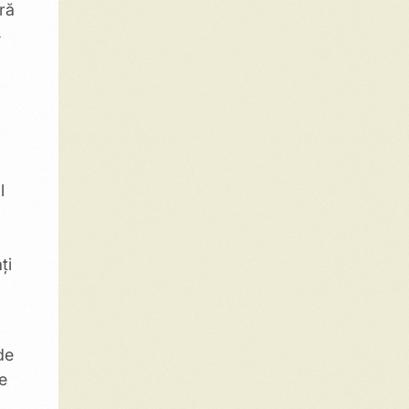
ră
4
l
ți
de
e