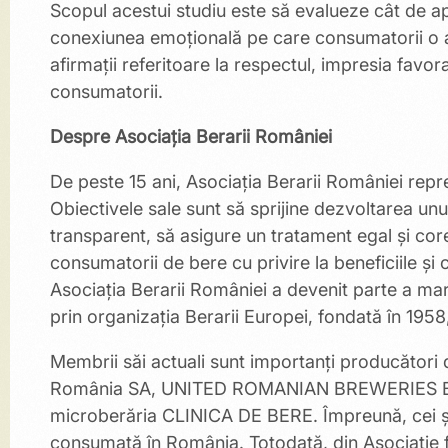
Scopul acestui studiu este să evalueze cât de ap
conexiunea emoțională pe care consumatorii o a
afirmații referitoare la respectul, impresia favor
consumatorii.
Despre Asociația Berarii României
De peste 15 ani, Asociația Berarii României repr
Obiectivele sale sunt să sprijine dezvoltarea u
transparent, să asigure un tratament egal și core
consumatorii de bere cu privire la beneficiile ș
Asociația Berarii României a devenit parte a mari
prin organizația Berarii Europei, fondată în 1958,
Membrii săi actuali sunt importanți producăt
România SA, UNITED ROMANIAN BREWERIES B
microberăria CLINICA DE BERE. Împreună, cei ș
consumată în România. Totodată, din Asociație fa