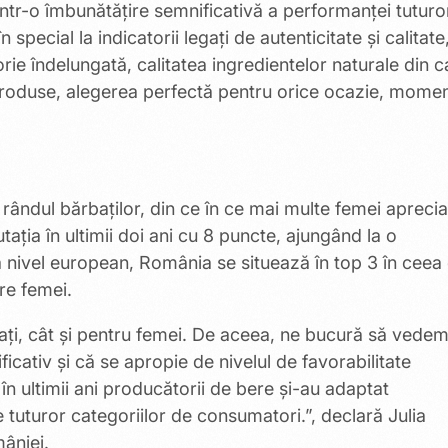
tr-o îmbunătățire semnificativă a performanței tuturo
 special la indicatorii legați de autenticitate și calitate
storie îndelungată, calitatea ingredientelor naturale din c
 produse, alegerea perfectă pentru orice ocazie, mome
 rândul bărbaților, din ce în ce mai multe femei apreci
ația în ultimii doi ani cu 8 puncte, ajungând la o
La nivel european, România se situează în top 3 în ceea
re femei.
bați, cât și pentru femei. De aceea, ne bucură să vede
ficativ și că se apropie de nivelul de favorabilitate
 în ultimii ani producătorii de bere și-au adaptat
le tuturor categoriilor de consumatori.”, declară Julia
âniei.