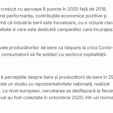
 crescut cu aproape 8 puncte în 2020 față de 2018,
vind performanța, contribuțiile economice pozitive și
mă că industria berii este inovatoare, cu o viziune clar
alitate si care este dedicată campaniilor care încuraje
ivele producătorilor de bere ca răspuns la criza Covid
consumatorii să fie solidari cu sectorul ospitalității.
ă percepțiile despre bere și producătorii de bere în 2
e un studiu cu reprezentativitate națională, realizat
. La nivel european, cercetarea se desfășoară la fieca
t val au fost colectate în octombrie 2020, într-un mom