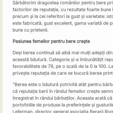
Sărbătorim dragostea românilor pentru bere prin
factorilor de reputație, cu rezultate foarte bune în
precum și la cei referitori la gust și varietate: i
este fabricată, gust excelent, gama variată de
bune cu prietenii.
Pasiunea femeilor pentru bere crește
Deși berea continuă să aibă mai mulți adepți din
această băutură. Categoria și-a îmbunătățit reput
favorabilitate de 79, pe o scală de la 0 la 100. 
privește reputația de care se bucură berea print
“Berea este o băutură potrivită atât pentru băr
că reputația berii în rândul femeilor crește semni
înregistrat în rândul bărbaților. Aceasta arată că
portofoliile de produse la preferințele și gusturi
Leferman, director general asociația Berarii Rom