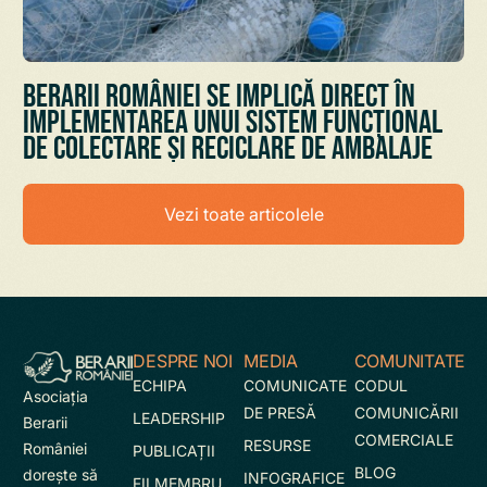
Berarii României se implică direct în
implementarea unui sistem funcțional
de colectare și reciclare de ambalaje
Vezi toate articolele
DESPRE NOI
MEDIA
COMUNITATE
ECHIPA
COMUNICATE
CODUL
Asociaţia
DE PRESĂ
COMUNICĂRII
LEADERSHIP
Berarii
COMERCIALE
RESURSE
României
PUBLICAȚII
BLOG
doreşte să
INFOGRAFICE
FII MEMBRU