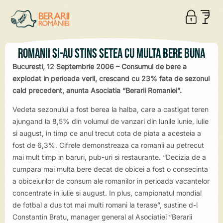
Romanii si-au stins setea cu multa bere buna
Bucuresti, 12 Septembrie 2006 – Consumul de bere a
explodat in perioada verii, crescand cu 23% fata de sezonul
cald precedent, anunta Asociatia “Berarii Romaniei”.
Vedeta sezonului a fost berea la halba, care a castigat teren
ajungand la 8,5% din volumul de vanzari din lunile iunie, iulie
si august, in timp ce anul trecut cota de piata a acesteia a
fost de 6,3%. Cifrele demonstreaza ca romanii au petrecut
mai mult timp in baruri, pub-uri si restaurante. “Decizia de a
cumpara mai multa bere decat de obicei a fost o consecinta
a obiceiurilor de consum ale romanilor in perioada vacantelor
concentrate in iulie si august. In plus, campionatul mondial
de fotbal a dus tot mai multi romani la terase”, sustine d-l
Constantin Bratu, manager general al Asociatiei “Berarii