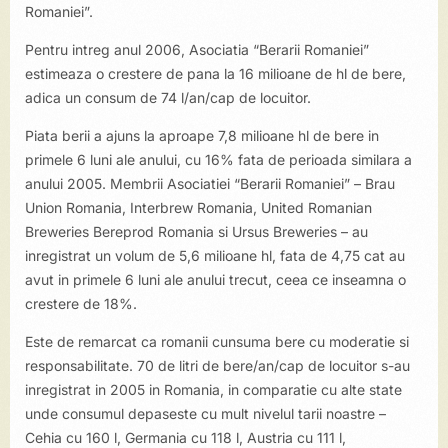
Romaniei”.
Pentru intreg anul 2006, Asociatia “Berarii Romaniei”
estimeaza o crestere de pana la 16 milioane de hl de bere,
adica un consum de 74 l/an/cap de locuitor.
Piata berii a ajuns la aproape 7,8 milioane hl de bere in
primele 6 luni ale anului, cu 16% fata de perioada similara a
anului 2005. Membrii Asociatiei “Berarii Romaniei” – Brau
Union Romania, Interbrew Romania, United Romanian
Breweries Bereprod Romania si Ursus Breweries – au
inregistrat un volum de 5,6 milioane hl, fata de 4,75 cat au
avut in primele 6 luni ale anului trecut, ceea ce inseamna o
crestere de 18%.
Este de remarcat ca romanii cunsuma bere cu moderatie si
responsabilitate. 70 de litri de bere/an/cap de locuitor s-au
inregistrat in 2005 in Romania, in comparatie cu alte state
unde consumul depaseste cu mult nivelul tarii noastre –
Cehia cu 160 l, Germania cu 118 l, Austria cu 111 l,