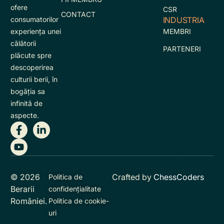
ofere
CSR
CONTACT
INDUSTRIA
consumatorilor
MEMBRI
experienţa unei
călătorii
PARTENERI
plăcute spre
descoperirea
culturii berii, în
bogăţia sa
infinită de
aspecte.
© 2026
Crafted by
ChessCoders
Politica de
Berarii
confidențialitate
României.
Politica de cookie-
uri