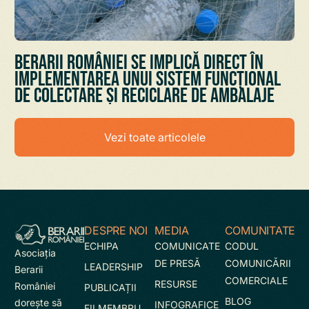
Berarii României se implică direct în
implementarea unui sistem funcțional
de colectare și reciclare de ambalaje
Vezi toate articolele
DESPRE NOI
MEDIA
COMUNITATE
ECHIPA
COMUNICATE
CODUL
Asociaţia
DE PRESĂ
COMUNICĂRII
LEADERSHIP
Berarii
COMERCIALE
RESURSE
României
PUBLICAȚII
BLOG
doreşte să
INFOGRAFICE
FII MEMBRU