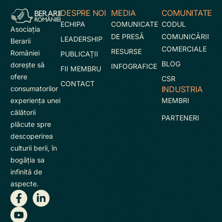
DESPRE NOI
MEDIA
COMUNITATE
ECHIPA
COMUNICATE
CODUL
Asociaţia
DE PRESĂ
COMUNICĂRII
LEADERSHIP
Berarii
COMERCIALE
RESURSE
României
PUBLICAȚII
BLOG
doreşte să
INFOGRAFICE
FII MEMBRU
ofere
CSR
CONTACT
INDUSTRIA
consumatorilor
MEMBRI
experienţa unei
călătorii
PARTENERI
plăcute spre
descoperirea
culturii berii, în
bogăţia sa
infinită de
aspecte.