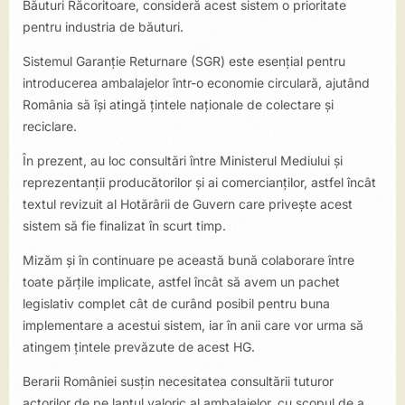
Băuturi Răcoritoare, consideră acest sistem o prioritate
pentru industria de băuturi.
Sistemul Garanție Returnare (SGR) este esențial pentru
introducerea ambalajelor într-o economie circulară, ajutând
România să își atingă țintele naționale de colectare și
reciclare.
În prezent, au loc consultări între Ministerul Mediului și
reprezentanții producătorilor și ai comercianților, astfel încât
textul revizuit al Hotărârii de Guvern care privește acest
sistem să fie finalizat în scurt timp.
Mizăm și în continuare pe această bună colaborare între
toate părțile implicate, astfel încât să avem un pachet
legislativ complet cât de curând posibil pentru buna
implementare a acestui sistem, iar în anii care vor urma să
atingem țintele prevăzute de acest HG.
Berarii României susțin necesitatea consultării tuturor
actorilor de pe lantul valoric al ambalajelor, cu scopul de a