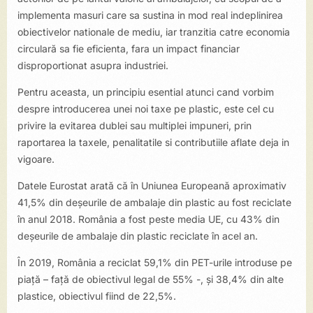
implementa masuri care sa sustina in mod real indeplinirea
obiectivelor nationale de mediu, iar tranzitia catre economia
circulară sa fie eficienta, fara un impact financiar
disproportionat asupra industriei.
Pentru aceasta, un principiu esential atunci cand vorbim
despre introducerea unei noi taxe pe plastic, este cel cu
privire la evitarea dublei sau multiplei impuneri, prin
raportarea la taxele, penalitatile si contributiile aflate deja in
vigoare.
Datele Eurostat arată că în Uniunea Europeană aproximativ
41,5% din deșeurile de ambalaje din plastic au fost reciclate
în anul 2018. România a fost peste media UE, cu 43% din
deșeurile de ambalaje din plastic reciclate în acel an.
În 2019, România a reciclat 59,1% din PET-urile introduse pe
piață – față de obiectivul legal de 55% -, și 38,4% din alte
plastice, obiectivul fiind de 22,5%.