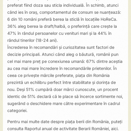
preferat fiind doza sau sticla individuală. În schimb, atunci
când ies în oraș, comportamentul de consum se nuanțează:
6 din 10 români preferă berea la sticlă în locațiile HoReCa.
36% aleg berea la draft/halbă, o preferință care crește la
47% în rândul persoanelor cu venituri mari și la 44% în
rândul tinerilor (18-24 ani).
Încrederea în recomandări și curiozitatea sunt factori de
decizie principali. Atunci când aleg o băutură, românii pun
cel mai mare preț pe conexiunea umană: 67% dintre aceștia
au cea mai mare încredere în recomandările prietenilor. În
ceea ce privește mărcile preferate, piața din România
prezintă un echilibru perfect între stabilitate și dorința de
nou. Deși 51% cumpără doar mărci cunoscute, un procent
identic de 51% declară că le place să încerce sortimente noi,
sugerând o deschidere mare către experimentare în cadrul
categoriei.
Pentru mai multe date despre piața berii din România, puteți
consulta Raportul anual de activitate Berarii României, aici.