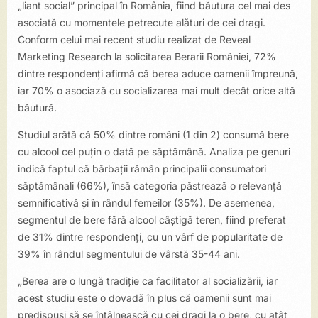
„liant social” principal în România, fiind băutura cel mai des
asociată cu momentele petrecute alături de cei dragi.
Conform celui mai recent studiu realizat de Reveal
Marketing Research la solicitarea Berarii României, 72%
dintre respondenți afirmă că berea aduce oamenii împreună,
iar 70% o asociază cu socializarea mai mult decât orice altă
băutură.
Studiul arătă că 50% dintre români (1 din 2) consumă bere
cu alcool cel puțin o dată pe săptămână. Analiza pe genuri
indică faptul că bărbații rămân principalii consumatori
săptămânali (66%), însă categoria păstrează o relevanță
semnificativă și în rândul femeilor (35%). De asemenea,
segmentul de bere fără alcool câștigă teren, fiind preferat
de 31% dintre respondenți, cu un vârf de popularitate de
39% în rândul segmentului de vârstă 35-44 ani.
„Berea are o lungă tradiție ca facilitator al socializării, iar
acest studiu este o dovadă în plus că oamenii sunt mai
predispuși să se întâlnească cu cei dragi la o bere, cu atât