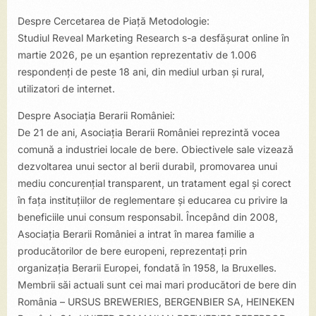
Despre Cercetarea de Piață Metodologie:
Studiul Reveal Marketing Research s-a desfăşurat online în
martie 2026, pe un eșantion reprezentativ de 1.006
respondenți de peste 18 ani, din mediul urban și rural,
utilizatori de internet.
Despre Asociația Berarii României:
De 21 de ani, Asociația Berarii României reprezintă vocea
comună a industriei locale de bere. Obiectivele sale vizează
dezvoltarea unui sector al berii durabil, promovarea unui
mediu concurențial transparent, un tratament egal și corect
în fața instituțiilor de reglementare și educarea cu privire la
beneficiile unui consum responsabil. Începând din 2008,
Asociația Berarii României a intrat în marea familie a
producătorilor de bere europeni, reprezentați prin
organizația Berarii Europei, fondată în 1958, la Bruxelles.
Membrii săi actuali sunt cei mai mari producători de bere din
România – URSUS BREWERIES, BERGENBIER SA, HEINEKEN