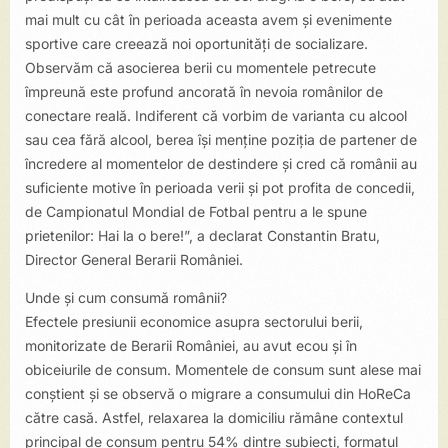
mai mult cu cât în perioada aceasta avem și evenimente
sportive care creează noi oportunități de socializare.
Observăm că asocierea berii cu momentele petrecute
împreună este profund ancorată în nevoia românilor de
conectare reală. Indiferent că vorbim de varianta cu alcool
sau cea fără alcool, berea își menține poziția de partener de
încredere al momentelor de destindere și cred că românii au
suficiente motive în perioada verii și pot profita de concedii,
de Campionatul Mondial de Fotbal pentru a le spune
prietenilor: Hai la o bere!”, a declarat Constantin Bratu,
Director General Berarii României.
Unde și cum consumă românii?
Efectele presiunii economice asupra sectorului berii,
monitorizate de Berarii României, au avut ecou și în
obiceiurile de consum. Momentele de consum sunt alese mai
conștient și se observă o migrare a consumului din HoReCa
către casă. Astfel, relaxarea la domiciliu rămâne contextul
principal de consum pentru 54% dintre subiecți, formatul