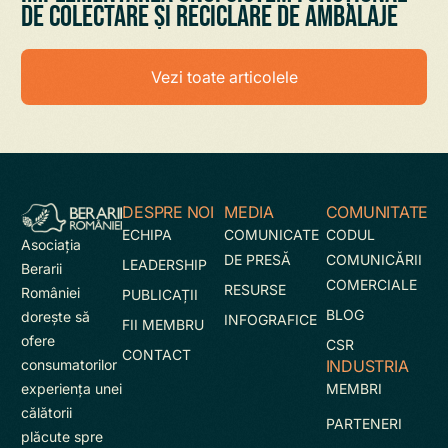
de colectare și reciclare de ambalaje
Vezi toate articolele
DESPRE NOI
MEDIA
COMUNITATE
ECHIPA
COMUNICATE
CODUL
Asociaţia
DE PRESĂ
COMUNICĂRII
LEADERSHIP
Berarii
COMERCIALE
RESURSE
României
PUBLICAȚII
BLOG
doreşte să
INFOGRAFICE
FII MEMBRU
ofere
CSR
CONTACT
INDUSTRIA
consumatorilor
MEMBRI
experienţa unei
călătorii
PARTENERI
plăcute spre