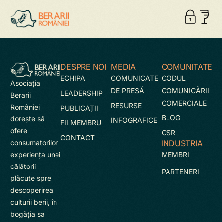
DESPRE NOI
MEDIA
COMUNITATE
ECHIPA
COMUNICATE
CODUL
Asociaţia
DE PRESĂ
COMUNICĂRII
LEADERSHIP
Berarii
COMERCIALE
RESURSE
României
PUBLICAȚII
BLOG
doreşte să
INFOGRAFICE
FII MEMBRU
ofere
CSR
CONTACT
INDUSTRIA
consumatorilor
MEMBRI
experienţa unei
călătorii
PARTENERI
plăcute spre
descoperirea
culturii berii, în
bogăţia sa