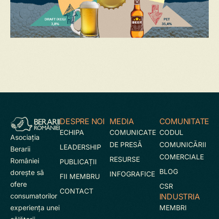
DESPRE NOI
MEDIA
COMUNITATE
ECHIPA
COMUNICATE
CODUL
Asociaţia
DE PRESĂ
COMUNICĂRII
LEADERSHIP
Berarii
COMERCIALE
RESURSE
României
PUBLICAȚII
BLOG
doreşte să
INFOGRAFICE
FII MEMBRU
ofere
CSR
CONTACT
INDUSTRIA
consumatorilor
MEMBRI
experienţa unei